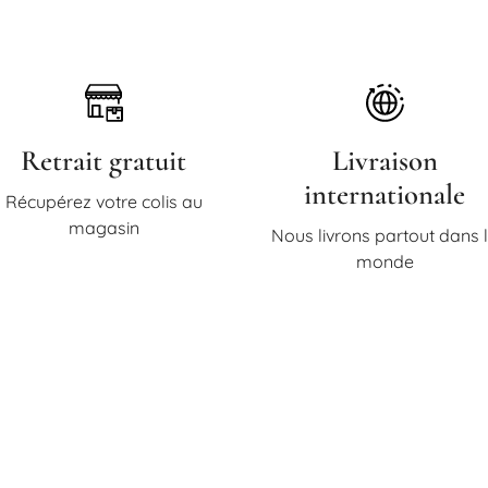
Retrait gratuit
Livraison
internationale
Récupérez votre colis au
magasin
Nous livrons partout dans 
monde
Abonnez-vous à la newsle
u maximum 1 fois par mois, des informations sur nos nouveaut