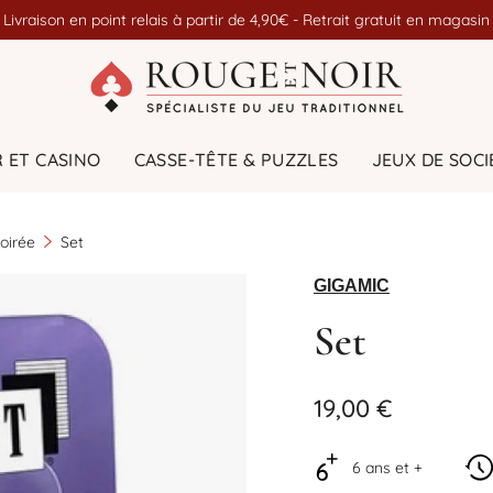
Livraison en point relais à partir de 4,90€ - Retrait gratuit en magasin
 ET CASINO
CASSE-TÊTE & PUZZLES
JEUX DE SOCI
Set
oirée
GIGAMIC
Set
19,00 €
6 ans et +