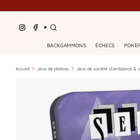
Passer
au
contenu
de
Facebook
Instagram
la
Recherche
page
BACKGAMMONS
ÉCHECS
POKER
Accueil
Jeux de plateau
Jeux de société d’ambiance & s